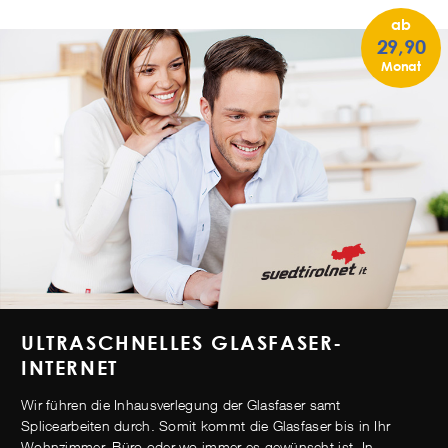
ab
29,90
Monat
ULTRASCHNELLES GLASFASER-
INTERNET
Wir führen die Inhausverlegung der Glasfaser samt
Splicearbeiten durch. Somit kommt die Glasfaser bis in Ihr
Wohnzimmer, Büro oder wo immer es gewünscht ist. In