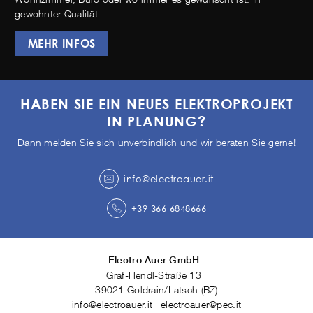
gewohnter Qualität.
MEHR INFOS
HABEN SIE EIN NEUES ELEKTROPROJEKT
IN PLANUNG?
Dann melden Sie sich unverbindlich und wir beraten Sie gerne!
info@electroauer.it
+39 366 6848666
Electro Auer GmbH
Graf-Hendl-Straße 13
39021
Goldrain/Latsch
(
BZ
)
info@electroauer.it
|
electroauer@pec.it